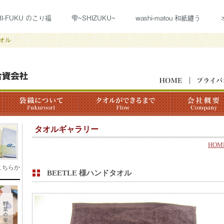
RI-FUKU のこり福
雫~SHIZUKU~
washi-matou 和紙纏う
タオル
タオルギャラリー
HOM
こちらか
BEETLE 様ハンドタオル