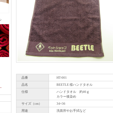
ル
品番
HT-001
品名
BEETLE 様ハンドタオル
。
仕様
ハンドタオル 約46ｇ
カラー後染め
サイズ（cm）
34×36
用途
洗面所やお手拭など