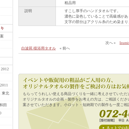
粗品用
説明
すこし厚手のハンドタオルです。
濃色に染色していることで高級感があ
文字の部分はアクリル糸のため染まり
案
次へ »
Izu
白波苑 様浴用タオル
« 前へ
012
011
 東北
もらってうれしい使える商品づくりを一緒に考えさせていただ
オリジナルタオルの企画・製作をお考えの方は、ご相談くださ
案させていただきます。小ロット・短納期での製作も一度ご相
和田
0